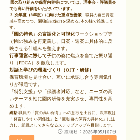
園の取り組みや保育内容等については、理事会・評議員会
でも高い評価をいただいています。
3.
次年度（
8
年度）に向けた重点改善策
職員の自己肯定
感を高めつつ、園独自の魅力を深める
3
本の柱で推進しま
す。
「園の特色」の言語化と可視化
ワークショップ等
で園の強みを再定義し、日案・週案に具体的に反
映させる仕組みを整えます。
行事運営に際して
子供の姿に焦点を当てた振り返
り（
PDCA
）を徹底します。
対話と学びの環境づくり（
OJT
・研修）
保育環境を見せ合い、互いに承認し合う雰囲気作
りが課題です。
「特別支援」や「保護者対応」など、ニーズの高
いテーマを軸に園内研修を充実させ、専門性を高
めます。
総括
職員の「質の高い保育」への意欲を土台に、次年度は
「発言しやすい関係性」
と
「園独自の保育の具体化」に注
力し、組織としてさらなるステップアップを目指します。
投稿日：2026年05月07日