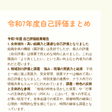
令和7年度自己評価まとめ
令和
7
年度 自己評価結果報告
1.
全体傾向：高い組織力と謙虚な自己評価となりました
組織全体の機能（園評価）は良好でしたが、個人の評価
（自分評価）は慎重で控えめな傾向にありました。これは
職員の「より良くしたい」という高い向上心と内省力の表
れだと思います。
2.
領域別の評価と課題
強み：現場の実践力と結束
子供
と一緒に遊ぶ実践力、安全管理、就業マナーは極めて高い
自己評価となりました。特別支援の連携や、クラス内での
情報共有もスムーズに行われています。
課題：特色の反映
と主体的な参画
「地域の特色を活かした保育」や「行事
への主体的な関わり（
PDCA
）」において、個々の手応え
が薄い状況です。全体会議での発言や、研修時間の確保に
心理的・時間的な壁を感じており、時間の確保も課題とな
っています。